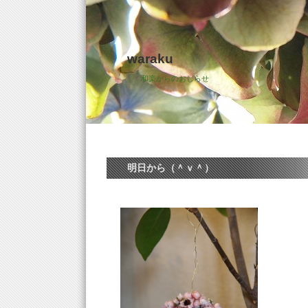
waraku
和楽からのおしらせ
明日から（＾ｖ＾）