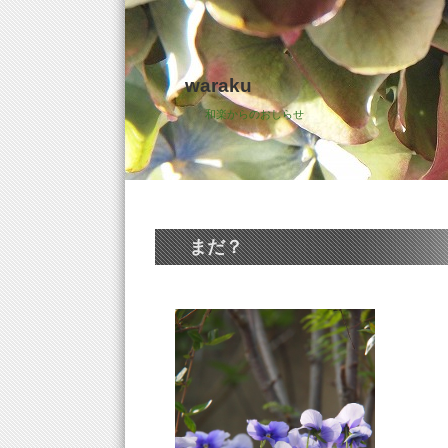
waraku
和楽からのおしらせ
まだ？