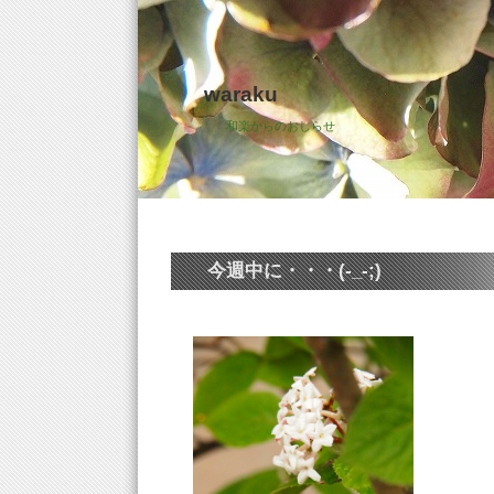
waraku
和楽からのおしらせ
今週中に・・・(-_-;)