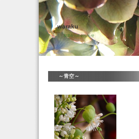
waraku
和楽からのおしらせ
～青空～