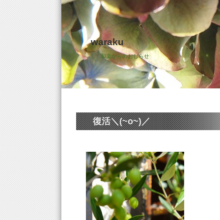
waraku
和楽からのおしらせ
復活＼(~o~)／