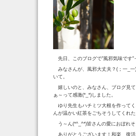
先日、このブログで”風邪気味です”
みなさんが、風邪大丈夫？(；一_一
いて。
嬉しいのと、みなさん、ブログ見て
ぁ～って感激(*_*)しました。
ゆり先生もハチミツ大根を作ってくれ
んが温かい紅茶をごちそうしてくれたり
う～ん(*^_^*)皆さんの愛におぼれ
ありがとうございます！和楽 復活