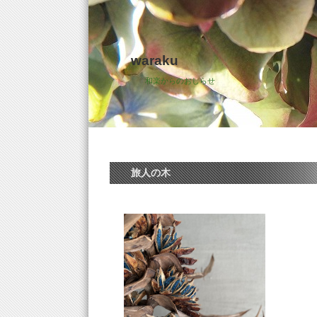
waraku
和楽からのおしらせ
旅人の木