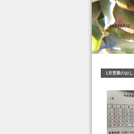
waraku
和楽からの
1月営業のおし